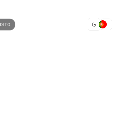
PT
DITO