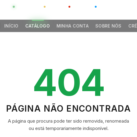
GLOBAL
LUXO
CHINA
BARCO CASA
INÍCIO
CATÁLOGO
MINHA CONTA
SOBRE NÓS
CRÉ
404
PÁGINA NÃO ENCONTRADA
A página que procura pode ter sido removida, renomeada
ou está temporariamente indisponível.