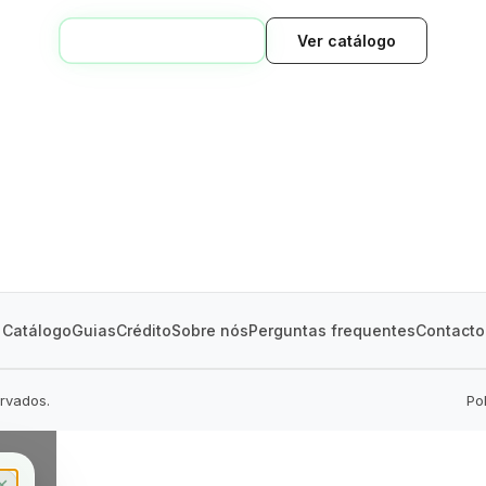
VOLTAR AO INÍCIO
Ver catálogo
GREEN VILLAGE
MOBILE HOMES
Catálogo
Guias
Crédito
Sobre nós
Perguntas frequentes
Contacto
ervados.
Po
✕