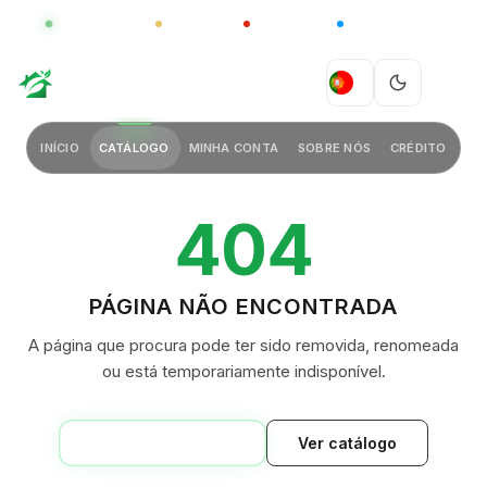
GLOBAL
LUXO
CHINA
BARCO CASA
GREEN VILLAGE
PT
INÍCIO
CATÁLOGO
MINHA CONTA
SOBRE NÓS
CRÉDITO
404
PÁGINA NÃO ENCONTRADA
A página que procura pode ter sido removida, renomeada
ou está temporariamente indisponível.
VOLTAR AO INÍCIO
Ver catálogo
GREEN VILLAGE