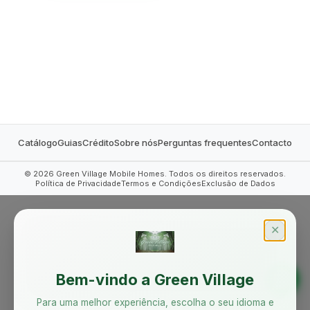
MOBILE HOMES
Catálogo
Guias
Crédito
Sobre nós
Perguntas frequentes
Contacto
©
2026
Green Village Mobile Homes. Todos os direitos reservados.
Política de Privacidade
Termos e Condições
Exclusão de Dados
✕
Bem-vindo a Green Village
Para uma melhor experiência, escolha o seu idioma e