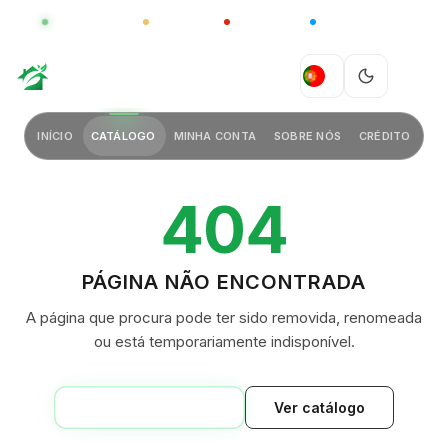
GLOBAL
LUXO
CHINA
BARCO CASA
GREEN VILLAGE
PT
INÍCIO
CATÁLOGO
MINHA CONTA
SOBRE NÓS
CRÉDITO
404
PÁGINA NÃO ENCONTRADA
A página que procura pode ter sido removida, renomeada
ou está temporariamente indisponível.
VOLTAR AO INÍCIO
Ver catálogo
GREEN VILLAGE