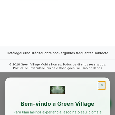
MOBILE HOMES
Catálogo
Guias
Crédito
Sobre nós
Perguntas frequentes
Contacto
©
2026
Green Village Mobile Homes. Todos os direitos reservados.
Política de Privacidade
Termos e Condições
Exclusão de Dados
✕
Bem-vindo a Green Village
Para uma melhor experiência, escolha o seu idioma e