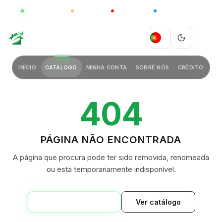
GLOBAL
LUXO
CHINA
BARCO CASA
GREEN VILLAGE
PT
INÍCIO
CATÁLOGO
MINHA CONTA
SOBRE NÓS
CRÉDITO
404
PÁGINA NÃO ENCONTRADA
A página que procura pode ter sido removida, renomeada
ou está temporariamente indisponível.
VOLTAR AO INÍCIO
Ver catálogo
GREEN VILLAGE