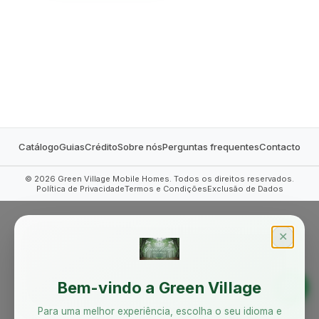
MOBILE HOMES
Catálogo
Guias
Crédito
Sobre nós
Perguntas frequentes
Contacto
©
2026
Green Village Mobile Homes. Todos os direitos reservados.
Política de Privacidade
Termos e Condições
Exclusão de Dados
✕
Bem-vindo a Green Village
Para uma melhor experiência, escolha o seu idioma e