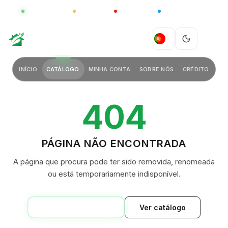
GLOBAL
LUXO
CHINA
BARCO CASA
GREEN VILLAGE
PT
INÍCIO
CATÁLOGO
MINHA CONTA
SOBRE NÓS
CRÉDITO
404
PÁGINA NÃO ENCONTRADA
A página que procura pode ter sido removida, renomeada
ou está temporariamente indisponível.
VOLTAR AO INÍCIO
Ver catálogo
GREEN VILLAGE