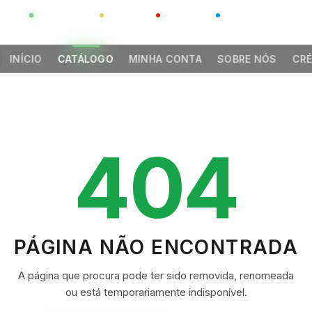
GLOBAL
LUXO
CHINA
BARCO CASA
INÍCIO
CATÁLOGO
MINHA CONTA
SOBRE NÓS
CRÉ
404
PÁGINA NÃO ENCONTRADA
A página que procura pode ter sido removida, renomeada
ou está temporariamente indisponível.