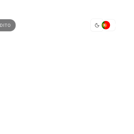
PT
DITO