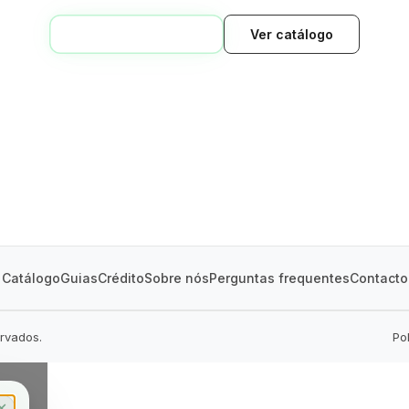
VOLTAR AO INÍCIO
Ver catálogo
GREEN VILLAGE
MOBILE HOMES
Catálogo
Guias
Crédito
Sobre nós
Perguntas frequentes
Contacto
ervados.
Po
✕