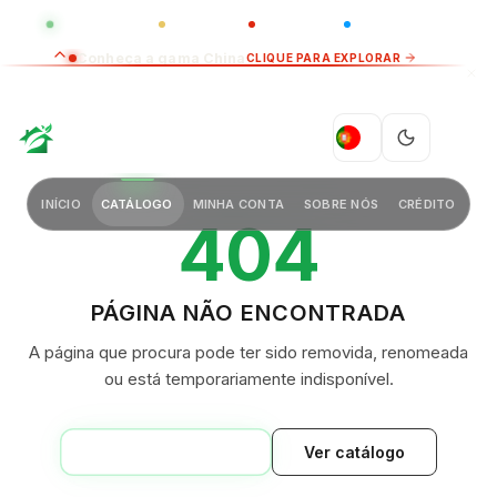
GLOBAL
LUXO
CHINA
BARCO CASA
Conheça a gama China
CLIQUE PARA EXPLORAR
GREEN VILLAGE
PT
INÍCIO
CATÁLOGO
MINHA CONTA
SOBRE NÓS
CRÉDITO
404
PÁGINA NÃO ENCONTRADA
A página que procura pode ter sido removida, renomeada
ou está temporariamente indisponível.
VOLTAR AO INÍCIO
Ver catálogo
GREEN VILLAGE