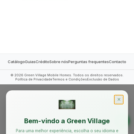
MOBILE HOMES
Catálogo
Guias
Crédito
Sobre nós
Perguntas frequentes
Contacto
©
2026
Green Village Mobile Homes. Todos os direitos reservados.
Política de Privacidade
Termos e Condições
Exclusão de Dados
✕
Bem-vindo a Green Village
Para uma melhor experiência, escolha o seu idioma e