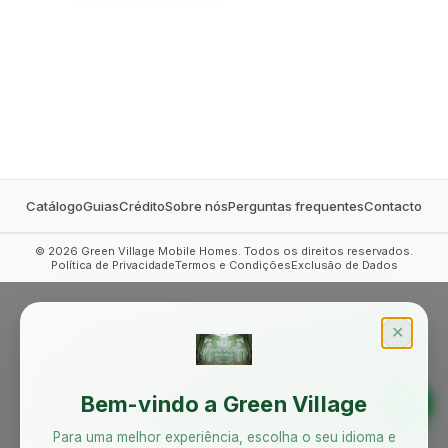
MOBILE HOMES
Catálogo
Guias
Crédito
Sobre nós
Perguntas frequentes
Contacto
©
2026
Green Village Mobile Homes. Todos os direitos reservados.
Política de Privacidade
Termos e Condições
Exclusão de Dados
✕
Bem-vindo a Green Village
Para uma melhor experiência, escolha o seu idioma e