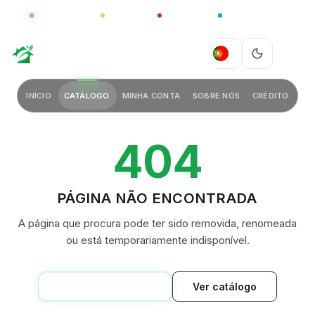
GLOBAL
LUXO
CHINA
BARCO CASA
GREEN VILLAGE
PT
INÍCIO
CATÁLOGO
MINHA CONTA
SOBRE NÓS
CRÉDITO
404
PÁGINA NÃO ENCONTRADA
A página que procura pode ter sido removida, renomeada
ou está temporariamente indisponível.
VOLTAR AO INÍCIO
Ver catálogo
GREEN VILLAGE