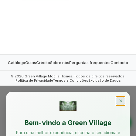
MOBILE HOMES
Catálogo
Guias
Crédito
Sobre nós
Perguntas frequentes
Contacto
©
2026
Green Village Mobile Homes. Todos os direitos reservados.
Política de Privacidade
Termos e Condições
Exclusão de Dados
✕
Bem-vindo a Green Village
Para uma melhor experiência, escolha o seu idioma e