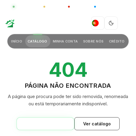
GLOBAL
LUXO
CHINA
BARCO CASA
GREEN VILLAGE
PT
INÍCIO
CATÁLOGO
MINHA CONTA
SOBRE NÓS
CRÉDITO
404
PÁGINA NÃO ENCONTRADA
A página que procura pode ter sido removida, renomeada
ou está temporariamente indisponível.
VOLTAR AO INÍCIO
Ver catálogo
GREEN VILLAGE