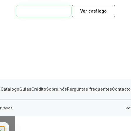
VOLTAR AO INÍCIO
Ver catálogo
GREEN VILLAGE
MOBILE HOMES
Catálogo
Guias
Crédito
Sobre nós
Perguntas frequentes
Contacto
ervados.
Po
✕