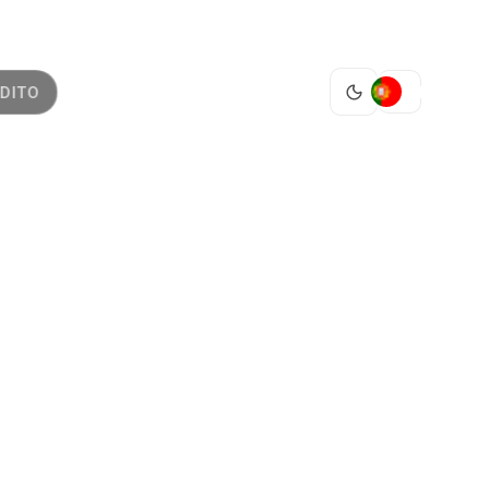
PT
DITO