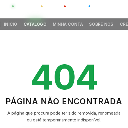
GLOBAL
LUXO
CHINA
BARCO CASA
INÍCIO
CATÁLOGO
MINHA CONTA
SOBRE NÓS
CRÉ
404
PÁGINA NÃO ENCONTRADA
A página que procura pode ter sido removida, renomeada
ou está temporariamente indisponível.