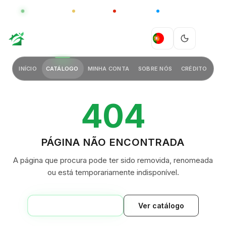
GLOBAL
LUXO
CHINA
BARCO CASA
GREEN VILLAGE
PT
INÍCIO
CATÁLOGO
MINHA CONTA
SOBRE NÓS
CRÉDITO
404
PÁGINA NÃO ENCONTRADA
A página que procura pode ter sido removida, renomeada
ou está temporariamente indisponível.
VOLTAR AO INÍCIO
Ver catálogo
GREEN VILLAGE