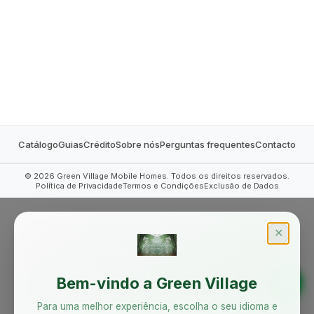
MOBILE HOMES
Catálogo
Guias
Crédito
Sobre nós
Perguntas frequentes
Contacto
©
2026
Green Village Mobile Homes. Todos os direitos reservados.
Política de Privacidade
Termos e Condições
Exclusão de Dados
✕
Bem-vindo a Green Village
Para uma melhor experiência, escolha o seu idioma e