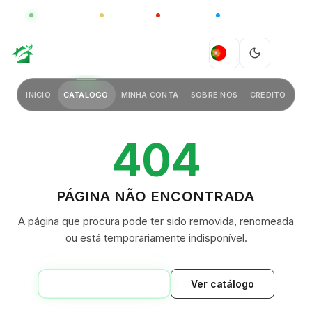
GLOBAL
LUXO
CHINA
BARCO CASA
GREEN VILLAGE
PT
INÍCIO
CATÁLOGO
MINHA CONTA
SOBRE NÓS
CRÉDITO
404
PÁGINA NÃO ENCONTRADA
A página que procura pode ter sido removida, renomeada
ou está temporariamente indisponível.
VOLTAR AO INÍCIO
Ver catálogo
GREEN VILLAGE