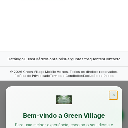
MOBILE HOMES
Catálogo
Guias
Crédito
Sobre nós
Perguntas frequentes
Contacto
©
2026
Green Village Mobile Homes. Todos os direitos reservados.
Política de Privacidade
Termos e Condições
Exclusão de Dados
✕
Bem-vindo a Green Village
Para uma melhor experiência, escolha o seu idioma e