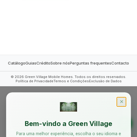
MOBILE HOMES
Catálogo
Guias
Crédito
Sobre nós
Perguntas frequentes
Contacto
©
2026
Green Village Mobile Homes. Todos os direitos reservados.
Política de Privacidade
Termos e Condições
Exclusão de Dados
✕
Bem-vindo a Green Village
Para uma melhor experiência, escolha o seu idioma e