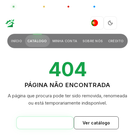
GLOBAL
LUXO
CHINA
BARCO CASA
GREEN VILLAGE
PT
INÍCIO
CATÁLOGO
MINHA CONTA
SOBRE NÓS
CRÉDITO
404
PÁGINA NÃO ENCONTRADA
A página que procura pode ter sido removida, renomeada
ou está temporariamente indisponível.
VOLTAR AO INÍCIO
Ver catálogo
GREEN VILLAGE