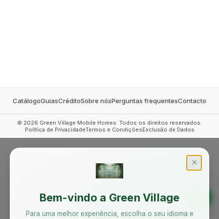
MOBILE HOMES
Catálogo
Guias
Crédito
Sobre nós
Perguntas frequentes
Contacto
©
2026
Green Village Mobile Homes. Todos os direitos reservados.
Política de Privacidade
Termos e Condições
Exclusão de Dados
✕
Bem-vindo a Green Village
Para uma melhor experiência, escolha o seu idioma e