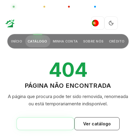
GLOBAL
LUXO
CHINA
BARCO CASA
GREEN VILLAGE
PT
INÍCIO
CATÁLOGO
MINHA CONTA
SOBRE NÓS
CRÉDITO
404
PÁGINA NÃO ENCONTRADA
A página que procura pode ter sido removida, renomeada
ou está temporariamente indisponível.
VOLTAR AO INÍCIO
Ver catálogo
GREEN VILLAGE