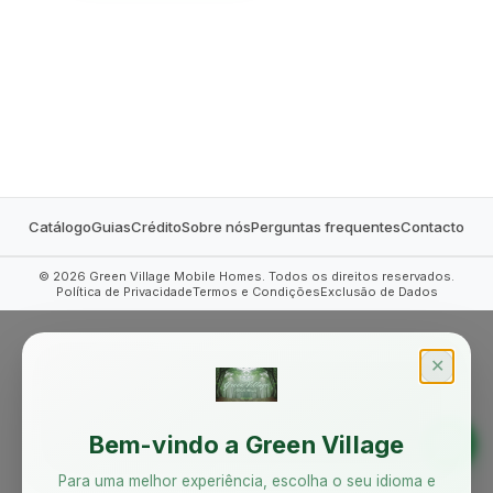
MOBILE HOMES
Catálogo
Guias
Crédito
Sobre nós
Perguntas frequentes
Contacto
©
2026
Green Village Mobile Homes. Todos os direitos reservados.
Política de Privacidade
Termos e Condições
Exclusão de Dados
✕
Bem-vindo a Green Village
Para uma melhor experiência, escolha o seu idioma e