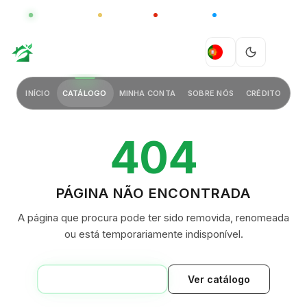
GLOBAL
LUXO
CHINA
BARCO CASA
GREEN VILLAGE
PT
INÍCIO
CATÁLOGO
MINHA CONTA
SOBRE NÓS
CRÉDITO
404
PÁGINA NÃO ENCONTRADA
A página que procura pode ter sido removida, renomeada
ou está temporariamente indisponível.
VOLTAR AO INÍCIO
Ver catálogo
GREEN VILLAGE