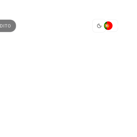
PT
DITO