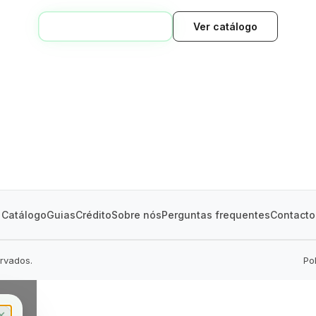
VOLTAR AO INÍCIO
Ver catálogo
GREEN VILLAGE
MOBILE HOMES
Catálogo
Guias
Crédito
Sobre nós
Perguntas frequentes
Contacto
ervados.
Po
✕