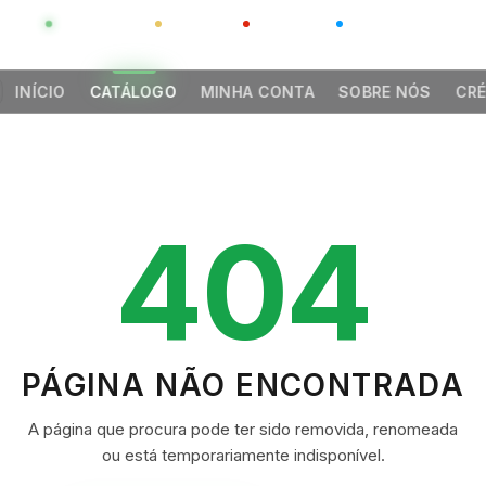
GLOBAL
LUXO
CHINA
BARCO CASA
INÍCIO
CATÁLOGO
MINHA CONTA
SOBRE NÓS
CRÉ
404
PÁGINA NÃO ENCONTRADA
A página que procura pode ter sido removida, renomeada
ou está temporariamente indisponível.