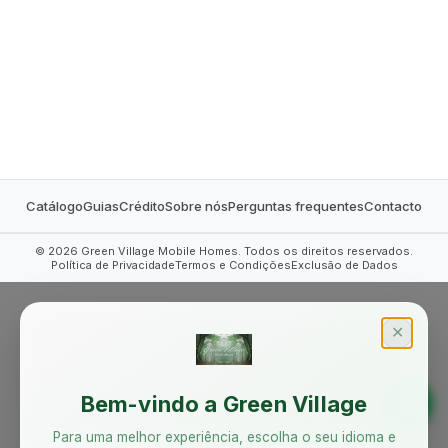
MOBILE HOMES
Catálogo
Guias
Crédito
Sobre nós
Perguntas frequentes
Contacto
©
2026
Green Village Mobile Homes. Todos os direitos reservados.
Política de Privacidade
Termos e Condições
Exclusão de Dados
✕
Bem-vindo a Green Village
Para uma melhor experiência, escolha o seu idioma e