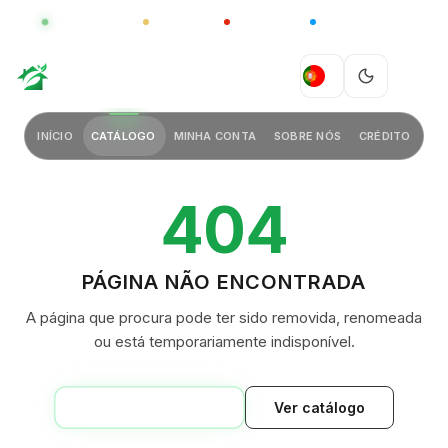
GLOBAL
LUXO
CHINA
BARCO CASA
GREEN VILLAGE
PT
INÍCIO
CATÁLOGO
MINHA CONTA
SOBRE NÓS
CRÉDITO
404
PÁGINA NÃO ENCONTRADA
A página que procura pode ter sido removida, renomeada
ou está temporariamente indisponível.
VOLTAR AO INÍCIO
Ver catálogo
GREEN VILLAGE