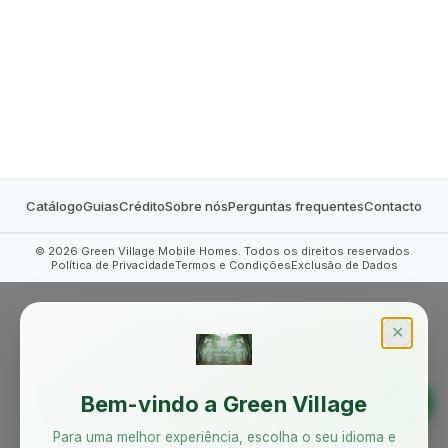
MOBILE HOMES
Catálogo
Guias
Crédito
Sobre nós
Perguntas frequentes
Contacto
©
2026
Green Village Mobile Homes. Todos os direitos reservados.
Política de Privacidade
Termos e Condições
Exclusão de Dados
✕
Bem-vindo a Green Village
Para uma melhor experiência, escolha o seu idioma e