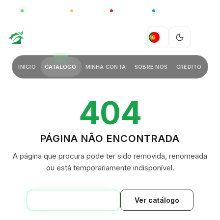
GLOBAL
LUXO
CHINA
BARCO CASA
GREEN VILLAGE
PT
INÍCIO
CATÁLOGO
MINHA CONTA
SOBRE NÓS
CRÉDITO
404
PÁGINA NÃO ENCONTRADA
A página que procura pode ter sido removida, renomeada
ou está temporariamente indisponível.
VOLTAR AO INÍCIO
Ver catálogo
GREEN VILLAGE