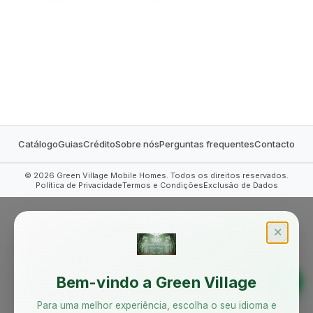
MOBILE HOMES
Catálogo
Guias
Crédito
Sobre nós
Perguntas frequentes
Contacto
©
2026
Green Village Mobile Homes. Todos os direitos reservados.
Política de Privacidade
Termos e Condições
Exclusão de Dados
✕
Bem-vindo a Green Village
Para uma melhor experiência, escolha o seu idioma e