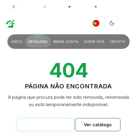
GLOBAL
LUXO
CHINA
BARCO CASA
GREEN VILLAGE
PT
INÍCIO
CATÁLOGO
MINHA CONTA
SOBRE NÓS
CRÉDITO
404
PÁGINA NÃO ENCONTRADA
A página que procura pode ter sido removida, renomeada
ou está temporariamente indisponível.
VOLTAR AO INÍCIO
Ver catálogo
GREEN VILLAGE