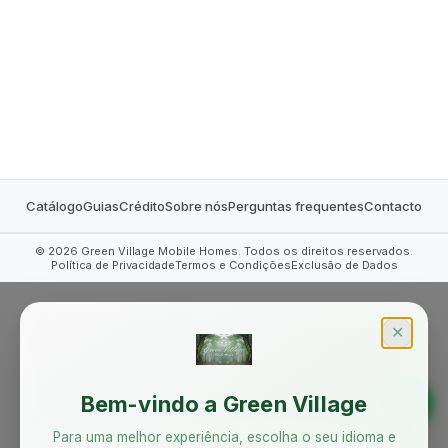
MOBILE HOMES
Catálogo
Guias
Crédito
Sobre nós
Perguntas frequentes
Contacto
©
2026
Green Village Mobile Homes. Todos os direitos reservados.
Política de Privacidade
Termos e Condições
Exclusão de Dados
✕
Bem-vindo a Green Village
Para uma melhor experiência, escolha o seu idioma e