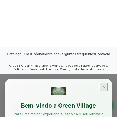
MOBILE HOMES
Catálogo
Guias
Crédito
Sobre nós
Perguntas frequentes
Contacto
©
2026
Green Village Mobile Homes. Todos os direitos reservados.
Política de Privacidade
Termos e Condições
Exclusão de Dados
✕
Bem-vindo a Green Village
Para uma melhor experiência, escolha o seu idioma e