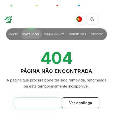
GLOBAL
LUXO
CHINA
BARCO CASA
GREEN VILLAGE
PT
INÍCIO
CATÁLOGO
MINHA CONTA
SOBRE NÓS
CRÉDITO
404
PÁGINA NÃO ENCONTRADA
A página que procura pode ter sido removida, renomeada
ou está temporariamente indisponível.
VOLTAR AO INÍCIO
Ver catálogo
GREEN VILLAGE