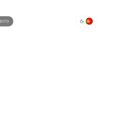
PT
DITO