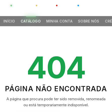
GLOBAL
LUXO
CHINA
BARCO CASA
INÍCIO
CATÁLOGO
MINHA CONTA
SOBRE NÓS
CRÉ
404
PÁGINA NÃO ENCONTRADA
A página que procura pode ter sido removida, renomeada
ou está temporariamente indisponível.