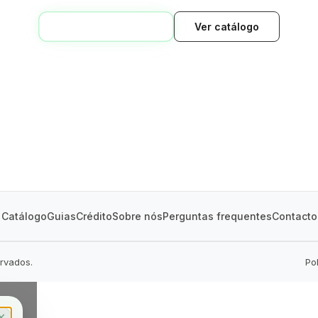
VOLTAR AO INÍCIO
Ver catálogo
GREEN VILLAGE
MOBILE HOMES
Catálogo
Guias
Crédito
Sobre nós
Perguntas frequentes
Contacto
ervados.
Po
✕