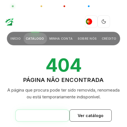
GLOBAL
LUXO
CHINA
BARCO CASA
GREEN VILLAGE
PT
INÍCIO
CATÁLOGO
MINHA CONTA
SOBRE NÓS
CRÉDITO
404
PÁGINA NÃO ENCONTRADA
A página que procura pode ter sido removida, renomeada
ou está temporariamente indisponível.
VOLTAR AO INÍCIO
Ver catálogo
GREEN VILLAGE