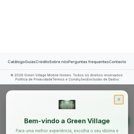
MOBILE HOMES
Catálogo
Guias
Crédito
Sobre nós
Perguntas frequentes
Contacto
©
2026
Green Village Mobile Homes. Todos os direitos reservados.
Política de Privacidade
Termos e Condições
Exclusão de Dados
✕
Bem-vindo a Green Village
Para uma melhor experiência, escolha o seu idioma e