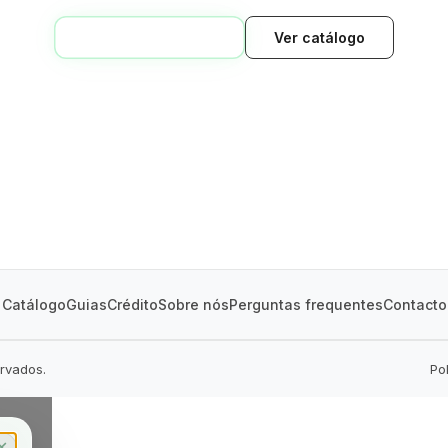
VOLTAR AO INÍCIO
Ver catálogo
GREEN VILLAGE
MOBILE HOMES
Catálogo
Guias
Crédito
Sobre nós
Perguntas frequentes
Contacto
ervados.
Po
✕