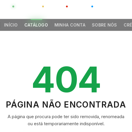
GLOBAL
LUXO
CHINA
BARCO CASA
INÍCIO
CATÁLOGO
MINHA CONTA
SOBRE NÓS
CRÉ
404
PÁGINA NÃO ENCONTRADA
A página que procura pode ter sido removida, renomeada
ou está temporariamente indisponível.