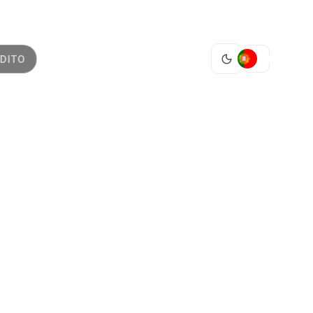
PT
DITO