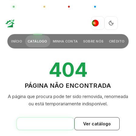
GLOBAL
LUXO
CHINA
BARCO CASA
GREEN VILLAGE
PT
INÍCIO
CATÁLOGO
MINHA CONTA
SOBRE NÓS
CRÉDITO
404
PÁGINA NÃO ENCONTRADA
A página que procura pode ter sido removida, renomeada
ou está temporariamente indisponível.
VOLTAR AO INÍCIO
Ver catálogo
GREEN VILLAGE