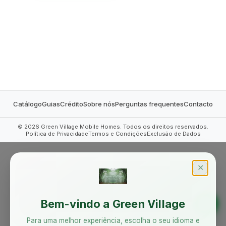
MOBILE HOMES
Catálogo
Guias
Crédito
Sobre nós
Perguntas frequentes
Contacto
©
2026
Green Village Mobile Homes. Todos os direitos reservados.
Política de Privacidade
Termos e Condições
Exclusão de Dados
✕
Bem-vindo a Green Village
Para uma melhor experiência, escolha o seu idioma e