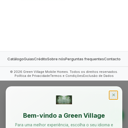
MOBILE HOMES
Catálogo
Guias
Crédito
Sobre nós
Perguntas frequentes
Contacto
©
2026
Green Village Mobile Homes. Todos os direitos reservados.
Política de Privacidade
Termos e Condições
Exclusão de Dados
✕
Bem-vindo a Green Village
Para uma melhor experiência, escolha o seu idioma e