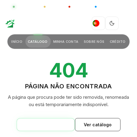
GLOBAL
LUXO
CHINA
BARCO CASA
GREEN VILLAGE
PT
INÍCIO
CATÁLOGO
MINHA CONTA
SOBRE NÓS
CRÉDITO
404
PÁGINA NÃO ENCONTRADA
A página que procura pode ter sido removida, renomeada
ou está temporariamente indisponível.
VOLTAR AO INÍCIO
Ver catálogo
GREEN VILLAGE