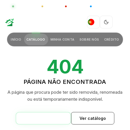
GLOBAL
LUXO
CHINA
BARCO CASA
GREEN VILLAGE
PT
INÍCIO
CATÁLOGO
MINHA CONTA
SOBRE NÓS
CRÉDITO
404
PÁGINA NÃO ENCONTRADA
A página que procura pode ter sido removida, renomeada
ou está temporariamente indisponível.
VOLTAR AO INÍCIO
Ver catálogo
GREEN VILLAGE