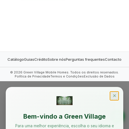
MOBILE HOMES
Catálogo
Guias
Crédito
Sobre nós
Perguntas frequentes
Contacto
©
2026
Green Village Mobile Homes. Todos os direitos reservados.
Política de Privacidade
Termos e Condições
Exclusão de Dados
✕
Bem-vindo a Green Village
Para uma melhor experiência, escolha o seu idioma e