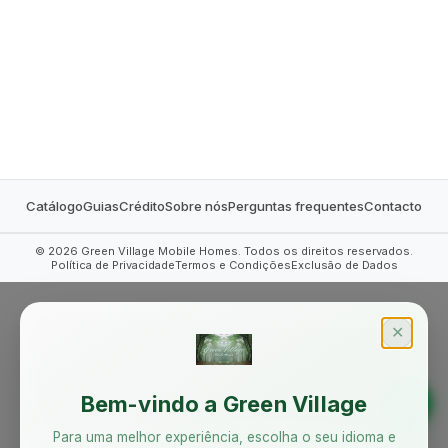
MOBILE HOMES
Catálogo
Guias
Crédito
Sobre nós
Perguntas frequentes
Contacto
©
2026
Green Village Mobile Homes. Todos os direitos reservados.
Política de Privacidade
Termos e Condições
Exclusão de Dados
✕
Bem-vindo a Green Village
Para uma melhor experiência, escolha o seu idioma e