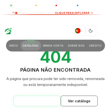
GLOBAL
LUXO
CHINA
BARCO CASA
Conheça a gama China
CLIQUE PARA EXPLORAR
GREEN VILLAGE
PT
INÍCIO
CATÁLOGO
MINHA CONTA
SOBRE NÓS
CRÉDITO
404
PÁGINA NÃO ENCONTRADA
A página que procura pode ter sido removida, renomeada
ou está temporariamente indisponível.
VOLTAR AO INÍCIO
Ver catálogo
GREEN VILLAGE