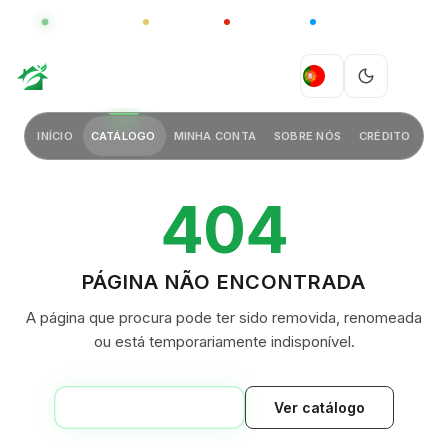
GLOBAL
LUXO
CHINA
BARCO CASA
GREEN VILLAGE
PT
INÍCIO
CATÁLOGO
MINHA CONTA
SOBRE NÓS
CRÉDITO
404
PÁGINA NÃO ENCONTRADA
A página que procura pode ter sido removida, renomeada
ou está temporariamente indisponível.
VOLTAR AO INÍCIO
Ver catálogo
GREEN VILLAGE