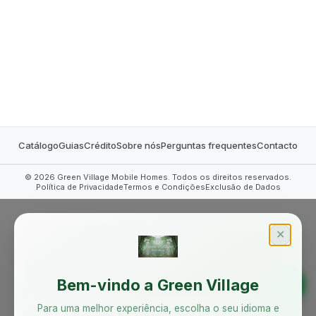
MOBILE HOMES
Catálogo
Guias
Crédito
Sobre nós
Perguntas frequentes
Contacto
©
2026
Green Village Mobile Homes. Todos os direitos reservados.
Política de Privacidade
Termos e Condições
Exclusão de Dados
✕
Bem-vindo a Green Village
Para uma melhor experiência, escolha o seu idioma e