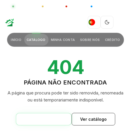
GLOBAL
LUXO
CHINA
BARCO CASA
GREEN VILLAGE
PT
INÍCIO
CATÁLOGO
MINHA CONTA
SOBRE NÓS
CRÉDITO
404
PÁGINA NÃO ENCONTRADA
A página que procura pode ter sido removida, renomeada
ou está temporariamente indisponível.
VOLTAR AO INÍCIO
Ver catálogo
GREEN VILLAGE