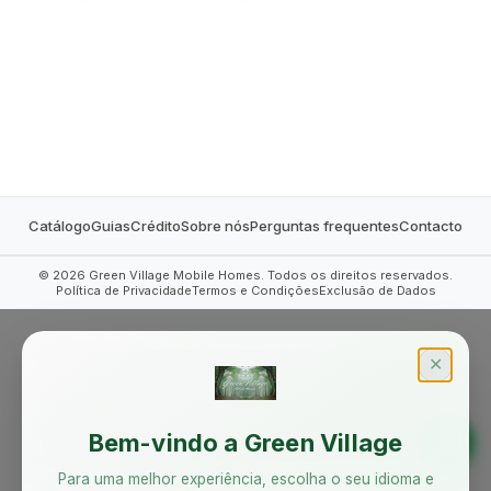
MOBILE HOMES
Catálogo
Guias
Crédito
Sobre nós
Perguntas frequentes
Contacto
©
2026
Green Village Mobile Homes. Todos os direitos reservados.
Política de Privacidade
Termos e Condições
Exclusão de Dados
✕
Bem-vindo a Green Village
Para uma melhor experiência, escolha o seu idioma e