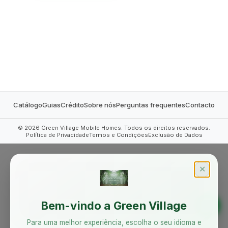
MOBILE HOMES
Catálogo
Guias
Crédito
Sobre nós
Perguntas frequentes
Contacto
©
2026
Green Village Mobile Homes. Todos os direitos reservados.
Política de Privacidade
Termos e Condições
Exclusão de Dados
✕
Bem-vindo a Green Village
Para uma melhor experiência, escolha o seu idioma e