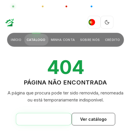
GLOBAL
LUXO
CHINA
BARCO CASA
GREEN VILLAGE
PT
INÍCIO
CATÁLOGO
MINHA CONTA
SOBRE NÓS
CRÉDITO
404
PÁGINA NÃO ENCONTRADA
A página que procura pode ter sido removida, renomeada
ou está temporariamente indisponível.
VOLTAR AO INÍCIO
Ver catálogo
GREEN VILLAGE