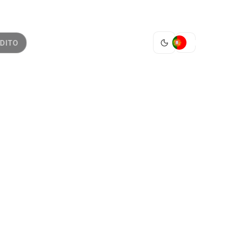
PT
DITO