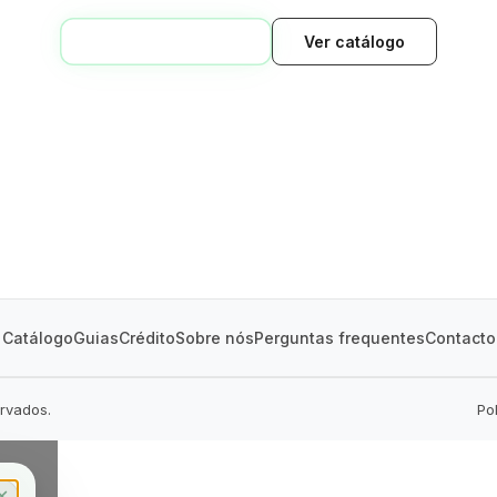
VOLTAR AO INÍCIO
Ver catálogo
GREEN VILLAGE
MOBILE HOMES
Catálogo
Guias
Crédito
Sobre nós
Perguntas frequentes
Contacto
ervados.
Po
✕