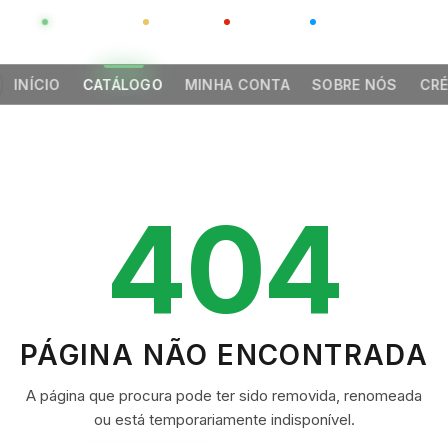
GLOBAL
LUXO
CHINA
BARCO CASA
INÍCIO
CATÁLOGO
MINHA CONTA
SOBRE NÓS
CRÉ
404
PÁGINA NÃO ENCONTRADA
A página que procura pode ter sido removida, renomeada
ou está temporariamente indisponível.