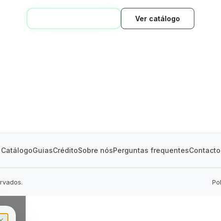
VOLTAR AO INÍCIO
Ver catálogo
GREEN VILLAGE
MOBILE HOMES
Catálogo
Guias
Crédito
Sobre nós
Perguntas frequentes
Contacto
ervados.
Po
✕