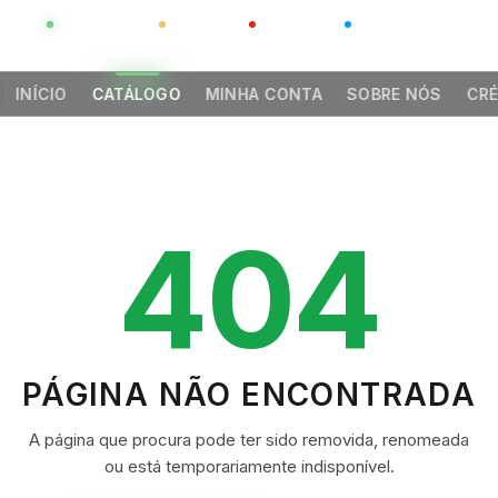
GLOBAL
LUXO
CHINA
BARCO CASA
INÍCIO
CATÁLOGO
MINHA CONTA
SOBRE NÓS
CRÉ
404
PÁGINA NÃO ENCONTRADA
A página que procura pode ter sido removida, renomeada
ou está temporariamente indisponível.