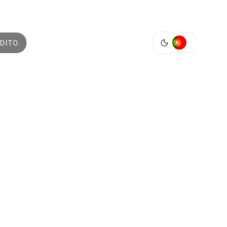
PT
DITO