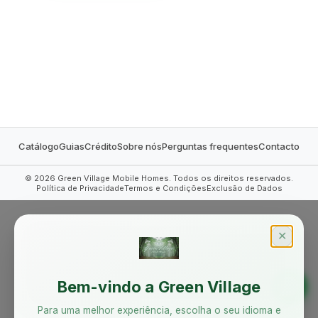
MOBILE HOMES
Catálogo
Guias
Crédito
Sobre nós
Perguntas frequentes
Contacto
©
2026
Green Village Mobile Homes. Todos os direitos reservados.
Política de Privacidade
Termos e Condições
Exclusão de Dados
✕
Bem-vindo a Green Village
Para uma melhor experiência, escolha o seu idioma e