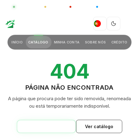
GLOBAL
LUXO
CHINA
BARCO CASA
GREEN VILLAGE
PT
INÍCIO
CATÁLOGO
MINHA CONTA
SOBRE NÓS
CRÉDITO
404
PÁGINA NÃO ENCONTRADA
A página que procura pode ter sido removida, renomeada
ou está temporariamente indisponível.
VOLTAR AO INÍCIO
Ver catálogo
GREEN VILLAGE