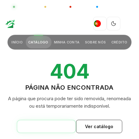
GLOBAL
LUXO
CHINA
BARCO CASA
GREEN VILLAGE
PT
INÍCIO
CATÁLOGO
MINHA CONTA
SOBRE NÓS
CRÉDITO
404
PÁGINA NÃO ENCONTRADA
A página que procura pode ter sido removida, renomeada
ou está temporariamente indisponível.
VOLTAR AO INÍCIO
Ver catálogo
GREEN VILLAGE