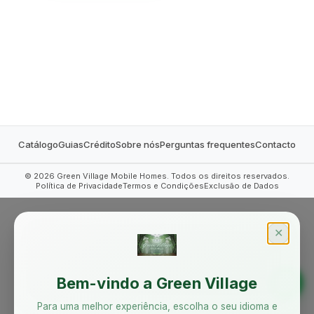
MOBILE HOMES
Catálogo
Guias
Crédito
Sobre nós
Perguntas frequentes
Contacto
©
2026
Green Village Mobile Homes. Todos os direitos reservados.
Política de Privacidade
Termos e Condições
Exclusão de Dados
✕
Bem-vindo a Green Village
Para uma melhor experiência, escolha o seu idioma e