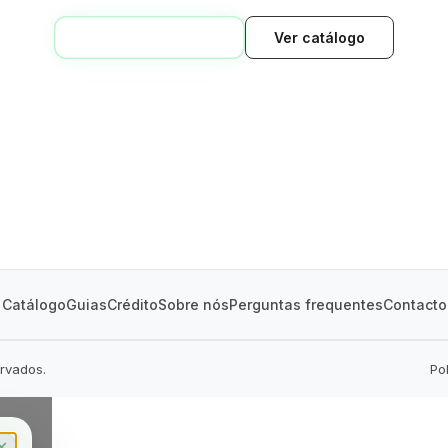
VOLTAR AO INÍCIO
Ver catálogo
GREEN VILLAGE
MOBILE HOMES
Catálogo
Guias
Crédito
Sobre nós
Perguntas frequentes
Contacto
ervados.
Po
✕