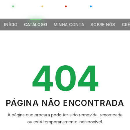
GLOBAL
LUXO
CHINA
BARCO CASA
INÍCIO
CATÁLOGO
MINHA CONTA
SOBRE NÓS
CRÉ
404
PÁGINA NÃO ENCONTRADA
A página que procura pode ter sido removida, renomeada
ou está temporariamente indisponível.