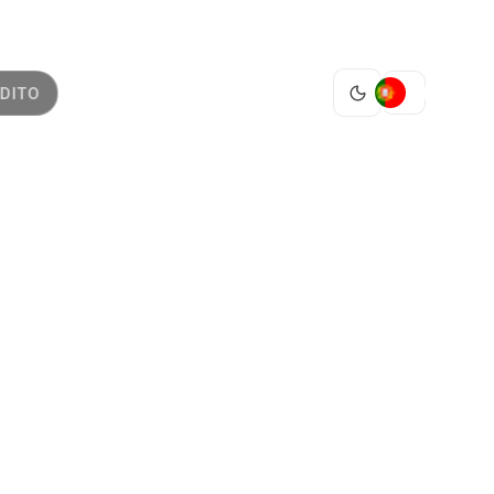
PT
DITO