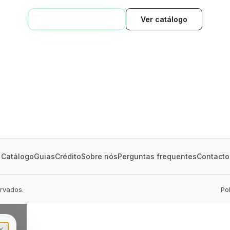
VOLTAR AO INÍCIO
Ver catálogo
GREEN VILLAGE
MOBILE HOMES
Catálogo
Guias
Crédito
Sobre nós
Perguntas frequentes
Contacto
ervados.
Po
✕