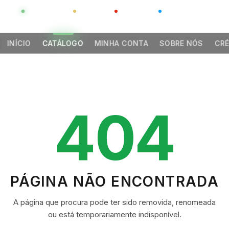
GLOBAL
LUXO
CHINA
BARCO CASA
INÍCIO
CATÁLOGO
MINHA CONTA
SOBRE NÓS
CRÉ
404
PÁGINA NÃO ENCONTRADA
A página que procura pode ter sido removida, renomeada
ou está temporariamente indisponível.