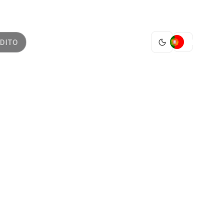
PT
DITO