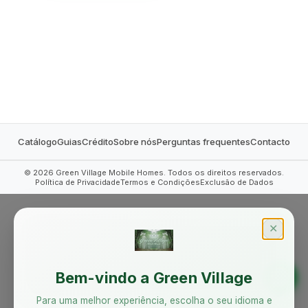
MOBILE HOMES
Catálogo
Guias
Crédito
Sobre nós
Perguntas frequentes
Contacto
©
2026
Green Village Mobile Homes. Todos os direitos reservados.
Política de Privacidade
Termos e Condições
Exclusão de Dados
✕
Bem-vindo a Green Village
Para uma melhor experiência, escolha o seu idioma e