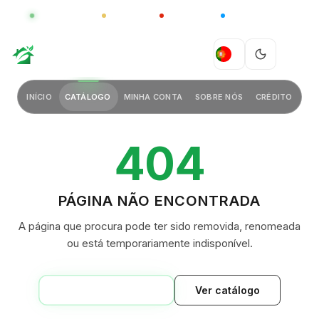
GLOBAL
LUXO
CHINA
BARCO CASA
GREEN VILLAGE
PT
INÍCIO
CATÁLOGO
MINHA CONTA
SOBRE NÓS
CRÉDITO
404
PÁGINA NÃO ENCONTRADA
A página que procura pode ter sido removida, renomeada
ou está temporariamente indisponível.
VOLTAR AO INÍCIO
Ver catálogo
GREEN VILLAGE