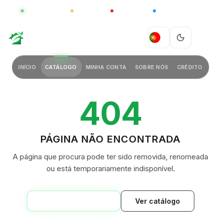
GLOBAL
LUXO
CHINA
BARCO CASA
GREEN VILLAGE
PT
INÍCIO
CATÁLOGO
MINHA CONTA
SOBRE NÓS
CRÉDITO
404
PÁGINA NÃO ENCONTRADA
A página que procura pode ter sido removida, renomeada
ou está temporariamente indisponível.
VOLTAR AO INÍCIO
Ver catálogo
GREEN VILLAGE