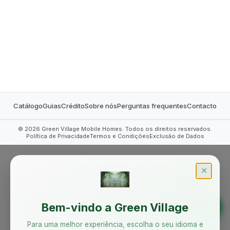
MOBILE HOMES
Catálogo
Guias
Crédito
Sobre nós
Perguntas frequentes
Contacto
©
2026
Green Village Mobile Homes. Todos os direitos reservados.
Política de Privacidade
Termos e Condições
Exclusão de Dados
✕
Bem-vindo a Green Village
Para uma melhor experiência, escolha o seu idioma e