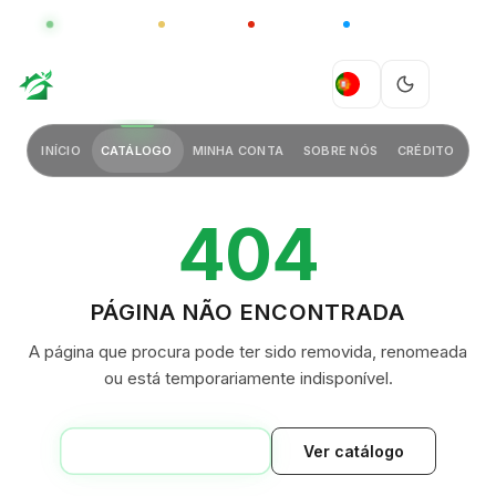
GLOBAL
LUXO
CHINA
BARCO CASA
GREEN VILLAGE
PT
INÍCIO
CATÁLOGO
MINHA CONTA
SOBRE NÓS
CRÉDITO
404
PÁGINA NÃO ENCONTRADA
A página que procura pode ter sido removida, renomeada
ou está temporariamente indisponível.
VOLTAR AO INÍCIO
Ver catálogo
GREEN VILLAGE