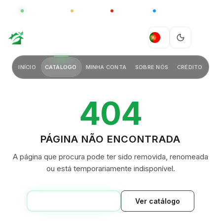
GLOBAL
LUXO
CHINA
BARCO CASA
GREEN VILLAGE
PT
INÍCIO
CATÁLOGO
MINHA CONTA
SOBRE NÓS
CRÉDITO
404
PÁGINA NÃO ENCONTRADA
A página que procura pode ter sido removida, renomeada
ou está temporariamente indisponível.
VOLTAR AO INÍCIO
Ver catálogo
GREEN VILLAGE