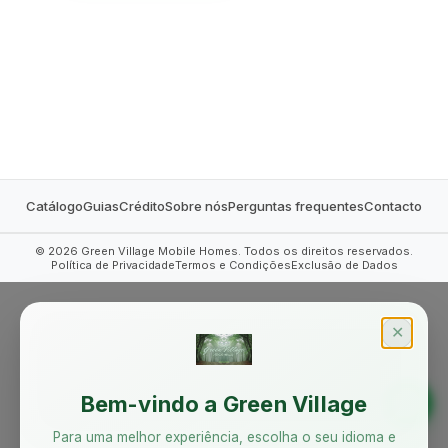
MOBILE HOMES
Catálogo
Guias
Crédito
Sobre nós
Perguntas frequentes
Contacto
©
2026
Green Village Mobile Homes. Todos os direitos reservados.
Política de Privacidade
Termos e Condições
Exclusão de Dados
✕
Bem-vindo a Green Village
Para uma melhor experiência, escolha o seu idioma e