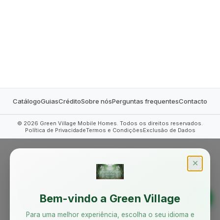
MOBILE HOMES
Catálogo
Guias
Crédito
Sobre nós
Perguntas frequentes
Contacto
©
2026
Green Village Mobile Homes. Todos os direitos reservados.
Política de Privacidade
Termos e Condições
Exclusão de Dados
✕
Bem-vindo a Green Village
Para uma melhor experiência, escolha o seu idioma e