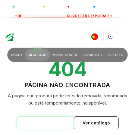
GLOBAL
LUXO
CHINA
BARCO CASA
Conheça a gama China
CLIQUE PARA EXPLORAR
GREEN VILLAGE
PT
INÍCIO
CATÁLOGO
MINHA CONTA
SOBRE NÓS
CRÉDITO
404
PÁGINA NÃO ENCONTRADA
A página que procura pode ter sido removida, renomeada
ou está temporariamente indisponível.
VOLTAR AO INÍCIO
Ver catálogo
GREEN VILLAGE