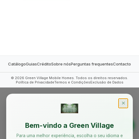
MOBILE HOMES
Catálogo
Guias
Crédito
Sobre nós
Perguntas frequentes
Contacto
©
2026
Green Village Mobile Homes. Todos os direitos reservados.
Política de Privacidade
Termos e Condições
Exclusão de Dados
✕
Bem-vindo a Green Village
Para uma melhor experiência, escolha o seu idioma e