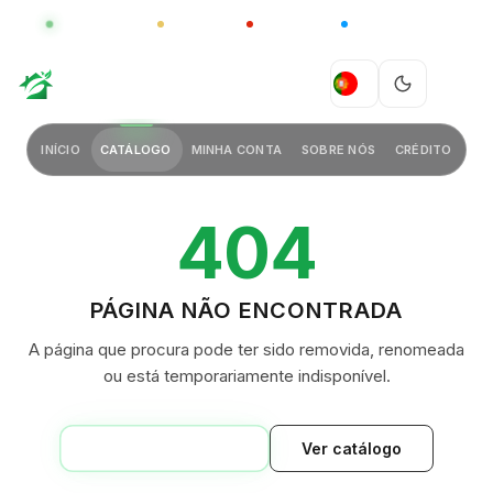
GLOBAL
LUXO
CHINA
BARCO CASA
GREEN VILLAGE
PT
INÍCIO
CATÁLOGO
MINHA CONTA
SOBRE NÓS
CRÉDITO
404
PÁGINA NÃO ENCONTRADA
A página que procura pode ter sido removida, renomeada
ou está temporariamente indisponível.
VOLTAR AO INÍCIO
Ver catálogo
GREEN VILLAGE