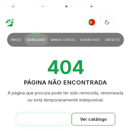
GLOBAL
LUXO
CHINA
BARCO CASA
GREEN VILLAGE
PT
INÍCIO
CATÁLOGO
MINHA CONTA
SOBRE NÓS
CRÉDITO
404
PÁGINA NÃO ENCONTRADA
A página que procura pode ter sido removida, renomeada
ou está temporariamente indisponível.
VOLTAR AO INÍCIO
Ver catálogo
GREEN VILLAGE