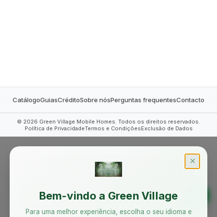
MOBILE HOMES
Catálogo
Guias
Crédito
Sobre nós
Perguntas frequentes
Contacto
©
2026
Green Village Mobile Homes. Todos os direitos reservados.
Política de Privacidade
Termos e Condições
Exclusão de Dados
✕
Bem-vindo a Green Village
Para uma melhor experiência, escolha o seu idioma e