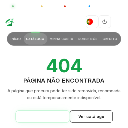
GLOBAL
LUXO
CHINA
BARCO CASA
GREEN VILLAGE
PT
INÍCIO
CATÁLOGO
MINHA CONTA
SOBRE NÓS
CRÉDITO
404
PÁGINA NÃO ENCONTRADA
A página que procura pode ter sido removida, renomeada
ou está temporariamente indisponível.
VOLTAR AO INÍCIO
Ver catálogo
GREEN VILLAGE