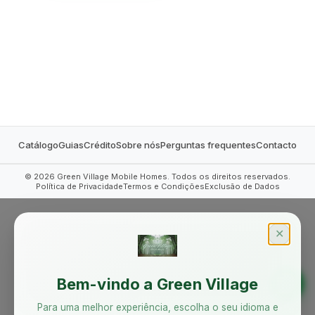
MOBILE HOMES
Catálogo
Guias
Crédito
Sobre nós
Perguntas frequentes
Contacto
©
2026
Green Village Mobile Homes. Todos os direitos reservados.
Política de Privacidade
Termos e Condições
Exclusão de Dados
✕
Bem-vindo a Green Village
Para uma melhor experiência, escolha o seu idioma e