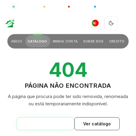
GLOBAL
LUXO
CHINA
BARCO CASA
GREEN VILLAGE
PT
INÍCIO
CATÁLOGO
MINHA CONTA
SOBRE NÓS
CRÉDITO
404
PÁGINA NÃO ENCONTRADA
A página que procura pode ter sido removida, renomeada
ou está temporariamente indisponível.
VOLTAR AO INÍCIO
Ver catálogo
GREEN VILLAGE