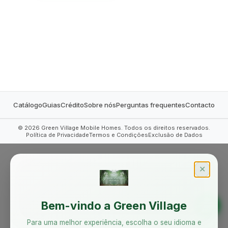
MOBILE HOMES
Catálogo
Guias
Crédito
Sobre nós
Perguntas frequentes
Contacto
©
2026
Green Village Mobile Homes. Todos os direitos reservados.
Política de Privacidade
Termos e Condições
Exclusão de Dados
✕
Bem-vindo a Green Village
Para uma melhor experiência, escolha o seu idioma e