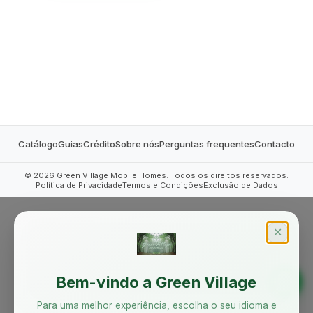
MOBILE HOMES
Catálogo
Guias
Crédito
Sobre nós
Perguntas frequentes
Contacto
©
2026
Green Village Mobile Homes. Todos os direitos reservados.
Política de Privacidade
Termos e Condições
Exclusão de Dados
✕
Bem-vindo a Green Village
Para uma melhor experiência, escolha o seu idioma e