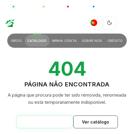
GLOBAL
LUXO
CHINA
BARCO CASA
GREEN VILLAGE
PT
INÍCIO
CATÁLOGO
MINHA CONTA
SOBRE NÓS
CRÉDITO
404
PÁGINA NÃO ENCONTRADA
A página que procura pode ter sido removida, renomeada
ou está temporariamente indisponível.
VOLTAR AO INÍCIO
Ver catálogo
GREEN VILLAGE