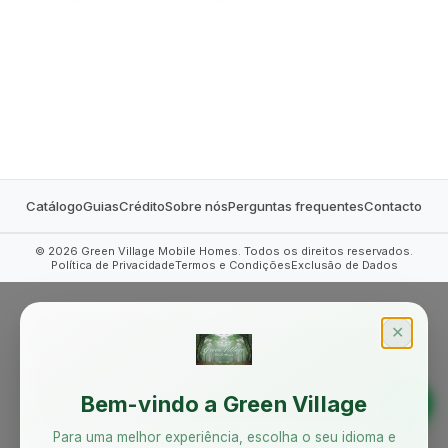
MOBILE HOMES
Catálogo
Guias
Crédito
Sobre nós
Perguntas frequentes
Contacto
©
2026
Green Village Mobile Homes. Todos os direitos reservados.
Política de Privacidade
Termos e Condições
Exclusão de Dados
✕
Bem-vindo a Green Village
Para uma melhor experiência, escolha o seu idioma e