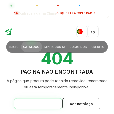
GLOBAL
LUXO
CHINA
BARCO CASA
Conheça a gama China
CLIQUE PARA EXPLORAR
GREEN VILLAGE
PT
INÍCIO
CATÁLOGO
MINHA CONTA
SOBRE NÓS
CRÉDITO
404
PÁGINA NÃO ENCONTRADA
A página que procura pode ter sido removida, renomeada
ou está temporariamente indisponível.
VOLTAR AO INÍCIO
Ver catálogo
GREEN VILLAGE