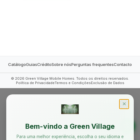
MOBILE HOMES
Catálogo
Guias
Crédito
Sobre nós
Perguntas frequentes
Contacto
©
2026
Green Village Mobile Homes. Todos os direitos reservados.
Política de Privacidade
Termos e Condições
Exclusão de Dados
✕
Bem-vindo a Green Village
Para uma melhor experiência, escolha o seu idioma e