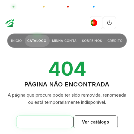
GLOBAL
LUXO
CHINA
BARCO CASA
GREEN VILLAGE
PT
INÍCIO
CATÁLOGO
MINHA CONTA
SOBRE NÓS
CRÉDITO
404
PÁGINA NÃO ENCONTRADA
A página que procura pode ter sido removida, renomeada
ou está temporariamente indisponível.
VOLTAR AO INÍCIO
Ver catálogo
GREEN VILLAGE