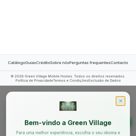
MOBILE HOMES
Catálogo
Guias
Crédito
Sobre nós
Perguntas frequentes
Contacto
©
2026
Green Village Mobile Homes. Todos os direitos reservados.
Política de Privacidade
Termos e Condições
Exclusão de Dados
✕
Bem-vindo a Green Village
Para uma melhor experiência, escolha o seu idioma e