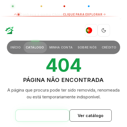
GLOBAL
LUXO
CHINA
BARCO CASA
Conheça a gama China
CLIQUE PARA EXPLORAR
GREEN VILLAGE
PT
INÍCIO
CATÁLOGO
MINHA CONTA
SOBRE NÓS
CRÉDITO
404
PÁGINA NÃO ENCONTRADA
A página que procura pode ter sido removida, renomeada
ou está temporariamente indisponível.
VOLTAR AO INÍCIO
Ver catálogo
GREEN VILLAGE